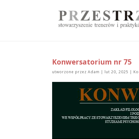
Konwersatorium nr 75
utworzone przez
Adam
|
lut 20, 2025
|
Ko