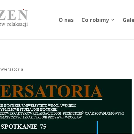
O nas
Co robimy
Gale
nwersatoria