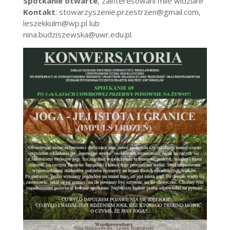
Spotkanie otwarte
, zainteresowani mile widziani!
Kontakt
: stowarzyszenie.przestrzen@gmail.com,
leszekkulm@wp.pl lub
nina.budziszewska@uwr.edu.pl.